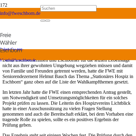
info@fweschborn.de
Hospiz für Eschborn – Die Idee bleibt auf
unserer Agenda
Freie
vor 5 Jahren
Wähler
Eschborn
" class="w-text-
FWE Presseerklärung
Damit Eschbornerinnen und Eschborner für die letzten Lebenstage
h">
info@fweschborn.de
nicht aus ihrer gewohnten Umgebung wegziehen müssen und damit
von Familie und Freunden getrennt werden, hatte die FWE mit
Seniorendezernent Helmut Bauch das Thema „Stationäres Hospiz in
Eschborn“ ganz oben auf die Liste der Wahlkampfthemen gesetzt.
Im letzten Jahr hatte die FWE einen entsprechenden Antrag gestellt,
um Notwendigkeit und Umsetzungsmöglichkeiten für ein solches
Projekt prüfen zu lassen. Die Leiterin des Hospizvereins Lichtblick
hatte in einer Ausschusssitzung zu vielen Fragen Stellung
genommen und auch die Bereitschaft erklärt, bei dem Vorhaben eine
tragende Rolle zu spielen, sollte es ein positives Ergebnis der
Prüfung geben.
Das Ergebnis steht seit einigen Wochen fest. Die Prüfung durch den