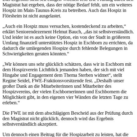
Magistrat hat ergeben, dass der nötige Bedarf fehlt, um ein weiteres
Hospiz im Main-Taunus-Kreis zu betreiben. Auch das Hospiz in
Flörsheim ist nicht ausgelastet.
„Auch ein Hospiz muss versuchen, kostendeckend zu arbeiten,“
erklärt Seniorendezernent Helmut Bauch, „das ist selbstverständlich.
Und leider ist es auch keine Option, ein von der Stadt in größerem
Umfang finanziell unterstütztes Hospiz in Eschborn zu errichten, da
dadurch die umliegenden Hospize durch fehlende Belegungen in
Schwierigkeiten geraten könnten.“
„Wir können uns sehr glücklich schätzen, dass wir in Eschborn mit
dem Hospizverein Lichtblick jemanden haben, der sich mit viel
Hingabe und Engagement dem Thema Sterben widmet“, stellt
Regine Seidel, FWE-Fraktionsvorsitzende fest. „Deshalb unser
großer Dank an die Mitarbeiterinnen und Mitarbeiter des
Hospizvereins, der vielen Eschbornerinnen und Eschbornern die
Möglichkeit gibt, in den eigenen vier Wänden die letzten Tage zu
erleben.“
Die FWE ist mit dem abschlägigen Bescheid aus der Prüfung durch
den Magistrat nicht glücklich, dennoch wird das Ergebnis
selbstverständlich akzeptiert.
Um dennoch einen Beitrag für die Hospizarbeit zu leisten, hat die