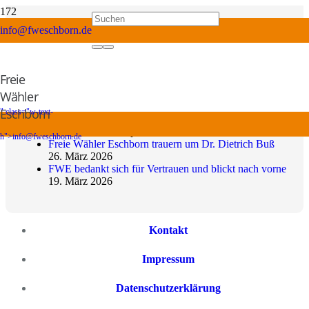
Aktuelles
info@fweschborn.de
2022
Wer nur vergleicht, weiß noch nicht, ob es reicht.
11.
Freie
Mai 2026
Wohnungsbau und Hospiz – Erste Stellungnahme der
Wähler
FWE zu Anträgen der Koalition
5. Mai 2026
Eschborn
" class="w-text-
FWE stellt personelle Weichen für die neue
Wahlperiode
24. April 2026
h">
info@fweschborn.de
Freie Wähler Eschborn trauern um Dr. Dietrich Buß
26. März 2026
FWE bedankt sich für Vertrauen und blickt nach vorne
19. März 2026
Kontakt
Impressum
Datenschutzerklärung