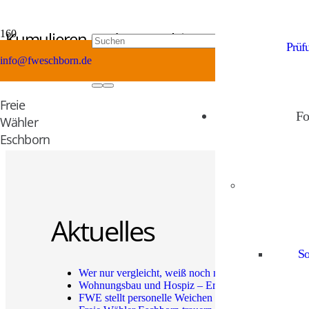
Kumulieren und Panaschieren
Prüf
info@fweschborn.de
vor 6 Jahren
Unsere jüngsten Mitglieder Amin Boulaich und Marven Ishak haben e
Freie
erklären.
Hier
geht es zum Video.
Fo
Wähler
Eschborn
Aktuelles
So
Wer nur vergleicht, weiß noch nicht, ob es reicht.
11
Wohnungsbau und Hospiz – Erste Stellungnahme de
FWE stellt personelle Weichen für die neue Wahlper