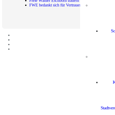
Freie Wähler Eschborn trauern um Dr. Dietrich Buß
FWE bedankt sich für Vertrauen und blickt nach vor
So
K
Stadtve