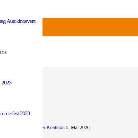
ung Autokinoevent
in Video gedreht, in dem sie “Kumulieren und Panaschieren”
tos
2023
mmerfest 2023
. Mai 2026
r FWE zu Anträgen der Koalition
5. Mai 2026
iode
24. April 2026