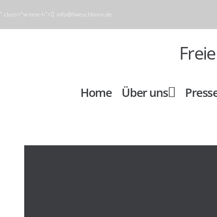
" class="w-text-h">
info@fweschborn.de
Frei
Home
Über uns
Press