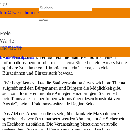
info@fweschborn.de
Sicherheit im Fokus: FWE begrüßt
Informationsabend der Stadt Eschborn
Freie
vor 2 Jahren
Wähler
Eschborn
" class="w-text-
Presseerklärung der FWE
Am Montag, den 3. Februar, lädt die Stadt Eschborn zu einem
h">
info@fweschborn.de
Informationsabend rund um das Thema Sicherheit ein. Anlass ist die
spürbare Zunahme von Einbrüchen – ein Thema, das viele
Bürgerinnen und Bürger stark bewegt.
„Wir begrüßen es, dass die Stadtverwaltung dieses wichtige Thema
aufgreift und den Bürgerinnen und Bürgern die Möglichkeit gibt,
sich zu informieren und ihre Anliegen einzubringen. Sicherheit
betrifft uns alle – daher freuen wir uns über diesen konstruktiven
Ansatz“, betont Fraktionsvorsitzende Regine Seidel.
Das Ziel des Abends sollte es sein, über konkrete Maßnahmen zu
sprechen, die vor Ort umgesetzt werden können, um die Sicherheit
in Eschborn zu stärken. Die Veranstaltung bietet eine wertvolle
Gelegenheit, Sorgen und Fragen anzusprechen und sich mit